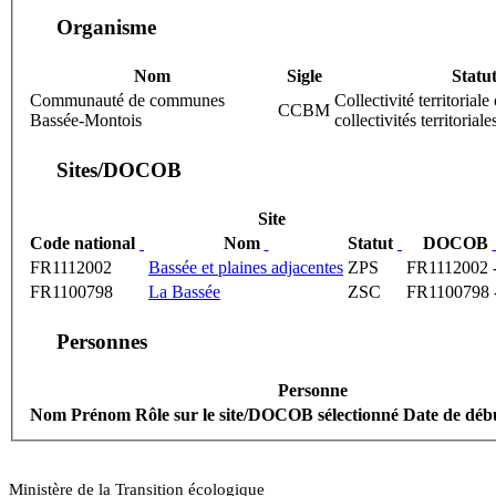
Organisme
Nom
Sigle
Statu
Communauté de communes
Collectivité territoria
CCBM
Bassée-Montois
collectivités territoriale
Sites/DOCOB
Site
Code national
Nom
Statut
DOCOB
FR1112002
Bassée et plaines adjacentes
ZPS
FR1112002 -
FR1100798
La Bassée
ZSC
FR1100798 
Personnes
Personne
Nom Prénom
Rôle sur le site/DOCOB sélectionné
Date de déb
Ministère de la Transition écologique