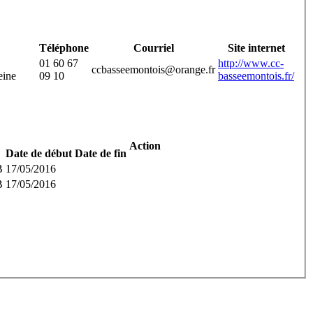
Téléphone
Courriel
Site internet
01 60 67
http://www.cc-
ccbasseemontois@orange.fr
eine
09 10
basseemontois.fr/
Action
Date de début
Date de fin
B
17/05/2016
B
17/05/2016