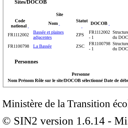
Sites/DOCOB
Site
Code
Statut
Nom
DOCOB
national
Bassée et plaines
FR1112002
Structur
FR1112002
ZPS
adjacentes
- 1
du DO
FR1100798
Structur
FR1100798
La Bassée
ZSC
- 1
du DO
Personnes
Personne
Nom Prénom
Rôle sur le site/DOCOB sélectionné
Date de déb
Ministère de la Transition éc
© SIN2 version 1.6.14 - Mis