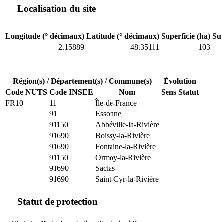
Localisation du site
Longitude (° décimaux)
Latitude (° décimaux)
Superficie (ha)
Su
2.15889
48.35111
103
Région(s) / Département(s) / Commune(s)
Évolution
Code NUTS
Code INSEE
Nom
Sens
Statut
FR10
11
Île-de-France
91
Essonne
91150
Abbéville-la-Rivière
91690
Boissy-la-Rivière
91690
Fontaine-la-Rivière
91150
Ormoy-la-Rivière
91690
Saclas
91690
Saint-Cyr-la-Rivière
Statut de protection